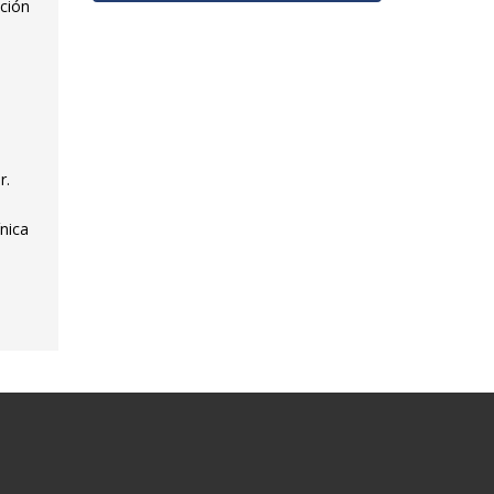
ación
r.
nica