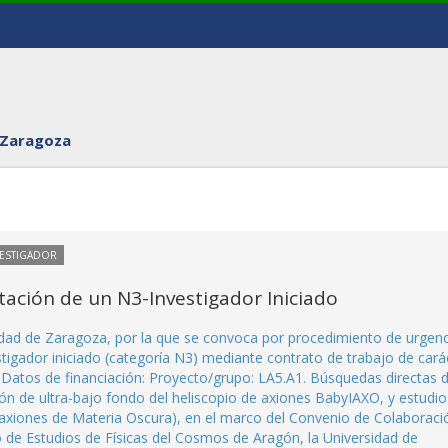
 Zaragoza
VESTIGADOR
ación de un N3-Investigador Iniciado
sidad de Zaragoza, por la que se convoca por procedimiento de urgenc
stigador iniciado (categoría N3) mediante contrato de trabajo de cará
. Datos de financiación: Proyecto/grupo: LA5.A1. Búsquedas directas 
ión de ultra-bajo fondo del heliscopio de axiones BabyIAXO, y estudio
de axiones de Materia Oscura), en el marco del Convenio de Colaboraci
 de Estudios de Físicas del Cosmos de Aragón, la Universidad de