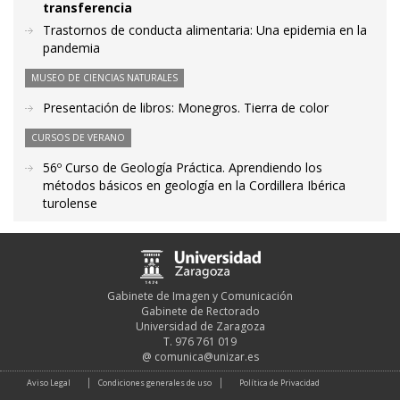
transferencia
Trastornos de conducta alimentaria: Una epidemia en la
pandemia
MUSEO DE CIENCIAS NATURALES
Presentación de libros: Monegros. Tierra de color
CURSOS DE VERANO
56º Curso de Geología Práctica. Aprendiendo los
métodos básicos en geología en la Cordillera Ibérica
turolense
Gabinete de Imagen y Comunicación
Gabinete de Rectorado
Universidad de Zaragoza
T. 976 761 019
@
comunica@unizar.es
Aviso Legal
Condiciones generales de uso
Política de Privacidad