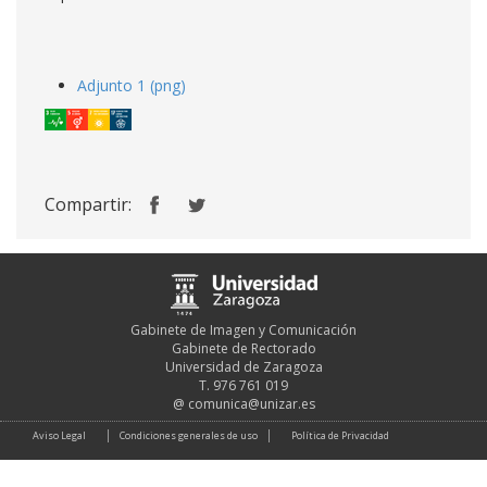
Adjunto 1 (png)
Compartir:
Gabinete de Imagen y Comunicación
Gabinete de Rectorado
Universidad de Zaragoza
T. 976 761 019
@
comunica@unizar.es
Aviso Legal
Condiciones generales de uso
Política de Privacidad