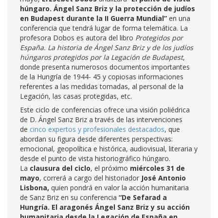
húngaro.
Ángel Sanz Briz y la protección de judíos
en Budapest durante la II Guerra Mundial”
en una
conferencia que tendrá lugar de forma telemática. La
profesora Dobos es autora del libro
Protegidos por
España. La historia de Ángel Sanz Briz y de los judíos
húngaros protegidos por la Legación de Budapest
,
donde presenta numerosos documentos importantes
de la Hungría de 1944- 45 y copiosas informaciones
referentes a las medidas tomadas, al personal de la
Legación, las casas protegidas, etc.
Este ciclo de conferencias ofrece una visión poliédrica
de D. Ángel Sanz Briz a través de las intervenciones
de
cinco expertos y profesionales destacados
, que
abordan su figura desde diferentes perspectivas:
emocional, geopolítica e histórica, audiovisual, literaria y
desde el punto de vista historiográfico húngaro.
La
clausura del ciclo
, el próximo
miércoles 31 de
mayo
, correrá a cargo del historiador
José Antonio
Lisbona,
quien pondrá en valor la acción humanitaria
de Sanz Briz en su conferencia
“De Sefarad a
Hungría. El aragonés Ángel Sanz Briz y su acción
humanitaria desde la Legación de España en