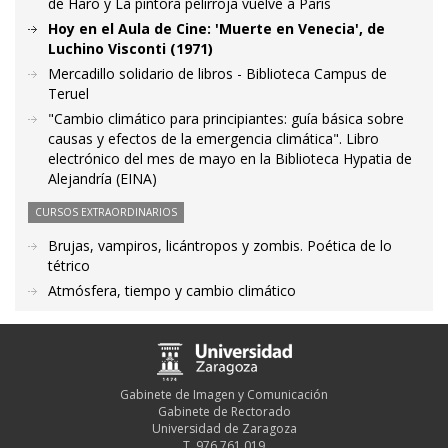
de Haro y La pintora pelirroja vuelve a París
Hoy en el Aula de Cine: 'Muerte en Venecia', de
Luchino Visconti (1971)
Mercadillo solidario de libros - Biblioteca Campus de
Teruel
"Cambio climático para principiantes: guía básica sobre
causas y efectos de la emergencia climática". Libro
electrónico del mes de mayo en la Biblioteca Hypatia de
Alejandría (EINA)
CURSOS EXTRAORDINARIOS
Brujas, vampiros, licántropos y zombis. Poética de lo
tétrico
Atmósfera, tiempo y cambio climático
Gabinete de Imagen y Comunicación
Gabinete de Rectorado
Universidad de Zaragoza
T. 976 761 019