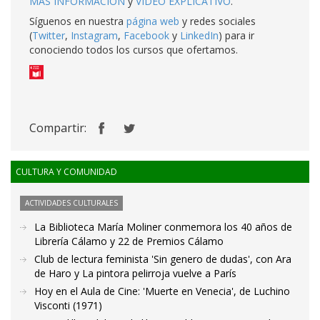
MÁS INFORMACIÓN
y
VÍDEO EXPLICATIVO
.
Síguenos en nuestra
página web
y redes sociales
(
Twitter
,
Instagram
,
Facebook
y
LinkedIn
) para ir
conociendo todos los cursos que ofertamos.
Compartir:
CULTURA Y COMUNIDAD
ACTIVIDADES CULTURALES
La Biblioteca María Moliner conmemora los 40 años de
Librería Cálamo y 22 de Premios Cálamo
Club de lectura feminista 'Sin genero de dudas', con Ara
de Haro y La pintora pelirroja vuelve a París
Hoy en el Aula de Cine: 'Muerte en Venecia', de Luchino
Visconti (1971)