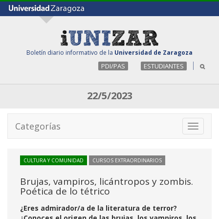
Boletín diario informativo de la
Universidad de Zaragoza
PDI/PAS
ESTUDIANTES
22/5/2023
Categorías
Toggle
navigati
CULTURA Y COMUNIDAD
CURSOS EXTRAORDINARIOS
Brujas, vampiros, licántropos y zombis.
Poética de lo tétrico
¿Eres admirador/a de la literatura de terror?
¿Conoces el origen de las brujas, los vampiros, los