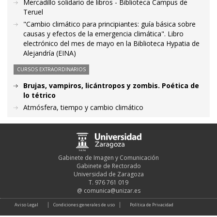
Mercadillo solidario de libros - Biblioteca Campus de
Teruel
"Cambio climático para principiantes: guía básica sobre
causas y efectos de la emergencia climática". Libro
electrónico del mes de mayo en la Biblioteca Hypatia de
Alejandría (EINA)
CURSOS EXTRAORDINARIOS
Brujas, vampiros, licántropos y zombis. Poética de
lo tétrico
Atmósfera, tiempo y cambio climático
Gabinete de Imagen y Comunicación
Gabinete de Rectorado
Universidad de Zaragoza
T. 976 761 019
@
comunica@unizar.es
Aviso Legal
Condiciones generales de uso
Política de Privacidad