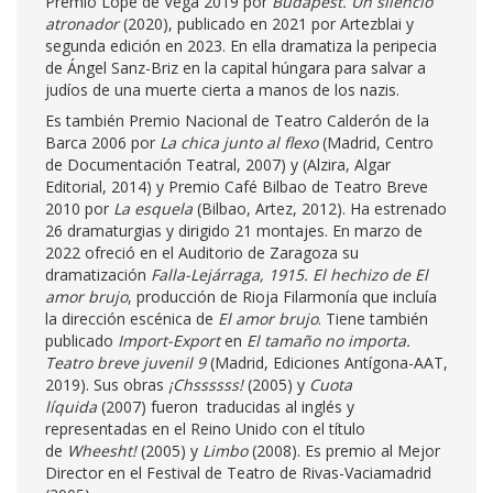
Premio Lope de Vega 2019 por
Budapest. Un silencio
atronador
(2020), publicado en 2021 por Artezblai y
segunda edición en 2023. En ella dramatiza la peripecia
de Ángel Sanz-Briz en la capital húngara para salvar a
judíos de una muerte cierta a manos de los nazis.
Es también Premio Nacional de Teatro Calderón de la
Barca 2006 por
La chica junto al flexo
(Madrid, Centro
de Documentación Teatral, 2007) y (Alzira, Algar
Editorial, 2014) y Premio Café Bilbao de Teatro Breve
2010 por
La esquela
(Bilbao, Artez, 2012). Ha estrenado
26 dramaturgias y dirigido 21 montajes. En marzo de
2022 ofreció en el Auditorio de Zaragoza su
dramatización
Falla-Lejárraga, 1915. El hechizo de El
amor brujo
, producción de Rioja Filarmonía que incluía
la dirección escénica de
El amor brujo
. Tiene también
publicado
Import-Export
en
El tamaño no importa.
Teatro breve juvenil 9
(Madrid, Ediciones Antígona-AAT,
2019). Sus obras
¡Chssssss!
(2005) y
Cuota
líquida
(2007) fueron traducidas al inglés y
representadas en el Reino Unido con el título
de
Wheesht!
(2005) y
Limbo
(2008). Es premio al Mejor
Director en el Festival de Teatro de Rivas-Vaciamadrid