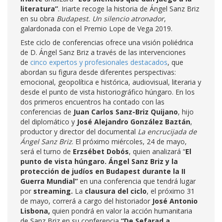
literatura”
. Iriarte recoge la historia de Ángel Sanz Briz
en su obra
Budapest. Un silencio atronador
,
galardonada con el Premio Lope de Vega 2019.
Este ciclo de conferencias ofrece una visión poliédrica
de D. Ángel Sanz Briz a través de las intervenciones
de
cinco expertos y profesionales destacados
, que
abordan su figura desde diferentes perspectivas:
emocional, geopolítica e histórica, audiovisual, literaria y
desde el punto de vista historiográfico húngaro. En los
dos primeros encuentros ha contado con las
conferencias de
Juan Carlos Sanz-Briz Quijano
, hijo
del diplomático y
José Alejandro González Baztán
,
productor y director del documental
La encrucijada de
Ángel Sanz Briz
. El próximo miércoles, 24 de mayo,
será el turno de
Erzsébet Dobós
, quien analizará “
El
punto de vista húngaro.
Ángel Sanz Briz y la
protección de judíos en Budapest durante la II
Guerra Mundial”
en una conferencia que tendrá lugar
por
streaming.
La
clausura del ciclo
, el próximo 31
de mayo, correrá a cargo del historiador
José Antonio
Lisbona,
quien pondrá en valor la acción humanitaria
de Sanz Briz en su conferencia
“De Sefarad a