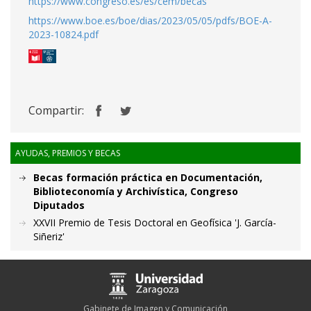
https://www.congreso.es/es/cem/becas
https://www.boe.es/boe/dias/2023/05/05/pdfs/BOE-A-
2023-10824.pdf
Compartir:
AYUDAS, PREMIOS Y BECAS
Becas formación práctica en Documentación,
Biblioteconomía y Archivística, Congreso
Diputados
XXVII Premio de Tesis Doctoral en Geofísica 'J. García-
Siñeriz'
Gabinete de Imagen y Comunicación