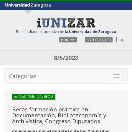
Boletín diario informativo de la
Universidad de Zaragoza
PDI/PAS
ESTUDIANTES
8/5/2023
Categorías
Toggle
navigati
AYUDAS, PREMIOS Y BECAS
Becas formación práctica en
Documentación, Biblioteconomía y
Archivística, Congreso Diputados
Convocadas por el Congreso de los Diputados