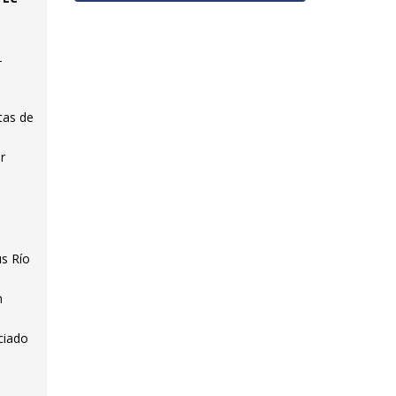
-
tas de
r
s Río
n
ciado