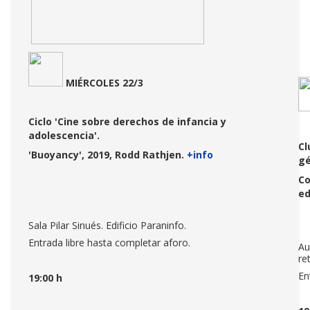
MIÉRCOLES 22/3
Ciclo 'Cine sobre derechos de infancia y
adolescencia'.
Cl
'Buoyancy', 2019, Rodd Rathjen.
+info
gé
Co
ed
Sala Pilar Sinués. Edificio Paraninfo.
Entrada libre hasta completar aforo.
Au
re
En
19:00 h