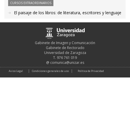
CURSOS EXTRAORDINARIOS
El paisaje de los libros: de literatura, escritores y lenguaje
Gabinete de Imagen y Comunicación
Gabinete de Rectorado
Universidad de Zaragoza
T. 976 761 019
@
comunica@unizar.es
Aviso Legal
Condiciones generales de uso
Política de Privacidad