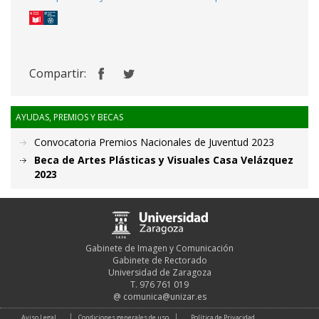
Compartir:
AYUDAS, PREMIOS Y BECAS
Convocatoria Premios Nacionales de Juventud 2023
Beca de Artes Plásticas y Visuales Casa Velázquez
2023
Gabinete de Imagen y Comunicación
Gabinete de Rectorado
Universidad de Zaragoza
T. 976 761 019
@
comunica@unizar.es
Aviso Legal
Condiciones generales de uso
Política de Privacidad