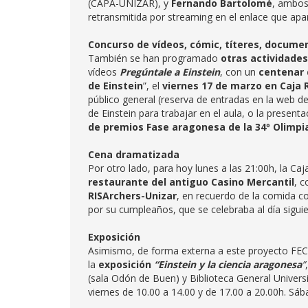
(CAPA-UNIZAR), y
Fernando Bartolomé
, ambos
retransmitida por streaming en el enlace que apa
Concurso de vídeos, cómic, títeres, docume
También se han programado
otras actividades
vídeos
Pregúntale a Einstein
, con un
centenar 
de Einstein
”, el
viernes 17 de marzo en Caja 
público general (reserva de entradas en la web d
de Einstein para trabajar en el aula, o la presen
de premios Fase aragonesa de la 34º Olimpia
Cena dramatizada
Por otro lado, para hoy lunes a las 21:00h, la C
restaurante del antiguo Casino Mercantil
, c
RISArchers-Unizar
, en recuerdo de la comida c
por su cumpleaños, que se celebraba al día sigui
Exposición
Asimismo, de forma externa a este proyecto FECY
la
exposición
“Einstein y la ciencia aragonesa
”
(sala Odón de Buen) y Biblioteca General Universi
viernes de 10.00 a 14.00 y de 17.00 a 20.00h. Sáb