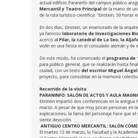
actual edificio Paraninfo del campus público ar
Mercantil y Teatro Principal
de la mano de u
de la ruta turístico-científica: “Einstein, 50 hora
En dos días, Einstein, un enamorado de la arquite
ya famoso
laboratorio de Investigaciones B
acercó a
l Pilar, la catedral de La Seo, la Alja
violín en una fiesta en el consulado alemán y de
De este modo, ha comenzado el
programa de 1
para público general, que se realizarán hasta fin
ciudad, con un texto
del escritor Miguel Ángel
proyecto, para consolidar en la memoria colectiva 
Recorrido de la visita
PARANINFO: SALÓN DE ACTOS Y AULA MAGNA
Einstein impartió dos conferencias en la antigua F
marzo. A pesar de que muy pocas personas en la 
explicaciones, la fama del personaje hace que el 
siente devoción.
ANTIGUO CENTRO MERCANTIL: SALÓN COM
El martes 13 de marzo, la Facultad y la Academi