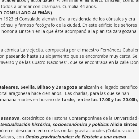
, académicos y autoridades. Al terminar el almuerzo Einstein, como al
a todos a brindar con champán. Cumplía 44 años.
UO CONSULADO ALEMÁN).
 1923 el Consulado alemán. Era la residencia de los cónsules y era
cónsul y famoso fotógrafo de la ciudad. En este edificio los señores
 honor a Einstein en la que éste acompañó a la pianista zaragozana T
uela cómica La viejecita, compuesta por el maestro Fernández Caballe
iraron paseando hasta su alojamiento que se encontraba muy cerca. Se
Universo y de las Cuatro Naciones", que se encontraba en la calle Don
Baleares, Sevilla, Bilbao y Zaragoza
analizarán el legado científico
apital aragonesa hace cien años.
Las charlas, para las que se han
y mañana martes en horario de
tarde, entre las 17:00 y las 20:00h
 Casanova
, catedrático de Historia Contemporánea de la Universidad
textualización histórica, socioeconómica y política;
Alicia Sintes
ipó en el descubrimiento de las ondas gravitacionales (Colaboración
 Balears, con
Ondas gravitacionales: de Einstein a una nueva