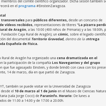
 miembros del comité científico organizador. Dicha sesión también s
recerá en el
programa
#EinsteinZaragoza.
ntal
 transversales
para
públicos diferentes,
desde un concurso de
de vídeos recibidos
, representaciones de títeres
“La pizarra perd
Rural de Aragón
, a las 10:00 (400 niños de Primaria) y a las 18:00h, 
e Fundación Caja Rural de Aragón); un
cómic
, sobre el legado científi
tación del documental
Territorio Gravedad,
dentro de la e
ntrega
da Española de Física.
aja Rural de Aragón ha organizado una
cena dramatizada en el
on la participación de la compañía
Los Navegantes y del grupo
on que fue agasajado Einstein, y donde brindó con cava con los pres
ente, 14 de marzo, día en que partió de Zaragoza.
T, también se puede visitar en la Universidad de Zaragoza
, desde el
10 de marzo al 1 de junio
en el Museo de Ciencias Natura
taria (sala Jorge Cocci) de
Paraninfo.
Horario:
De lunes a
ados de 11.00 a 14.00 y de 17.00 a 20.00h.