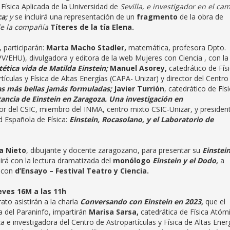
 Física Aplicada de la Universidad de
Sevilla, e investigador en el ca
ca;
y
se incluirá
una
representación de un
fragmento
de la obra de
de la compañía
Títeres de la tía Elena.
, participarán:
Marta Macho Stadler,
matemática, profesora Dpto.
V/EHU), divulgadora y editora de la web Mujeres con Ciencia , con la
tética vida de Matilda Einstein;
Manuel Asorey,
catedrático de Fís
tículas y Física de Altas Energías (CAPA- Unizar) y director del Centro
ías más bellas jamás formuladas;
Javier Turrión
, catedrático de Físi
tancia de Einstein en Zaragoza. Una investigación en
or del CSIC, miembro del INMA, centro mixto CSIC-Unizar, y presiden
d Española de Física:
Einstein, Rocasolano, y el Laboratorio de
a Nieto
, dibujante y docente zaragozano, para presentar su
Einstein
irá con la lectura dramatizada del
monólogo
Einstein y el Dodo,
a
 con
d’Ensayo – Festival Teatro y Ciencia.
ueves 16M a las 11h
ato asistirán a la charla
Conversando con Einstein en 2023,
que el
 del Paraninfo, impartirán
Marisa Sarsa,
catedrática de Física Atóm
 e investigadora del Centro de Astropartículas y Física de Altas Ener