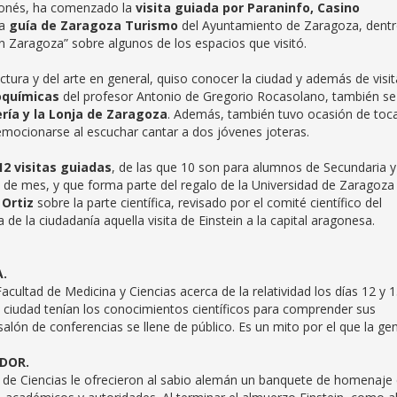
agonés, ha comenzado la
visita guiada por Paraninfo, Casino
na
guía de Zaragoza Turismo
del Ayuntamiento de Zaragoza, dent
s en Zaragoza” sobre algunos de los espacios que visitó.
ctura y del arte en general, quiso conocer la ciudad y además de visit
ioquímicas
del profesor Antonio de Gregorio Rocasolano, también se
fería y la Lonja de Zaragoza
. Además, también tuvo ocasión de toca
 emocionarse al escuchar cantar a dos jóvenes joteras.
2 visitas guiadas
, de las que 10 son para alumnos de Secundaria y
al de mes, y que forma parte del regalo de la Universidad de Zaragoza 
 Ortiz
sobre la parte científica, revisado por el comité científico del
de la ciudadanía aquella visita de Einstein a la capital aragonesa.
.
acultad de Medicina y Ciencias acerca de la relatividad los días 12 y 
ciudad tenían los conocimientos científicos para comprender sus
salón de conferencias se llene de público. Es un mito por el que la ge
EDOR.
a de Ciencias le ofrecieron al sabio alemán un banquete de homenaje