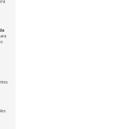
erá
ida
para
co
entes
les