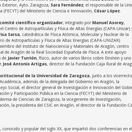
n Exterior, Ayto. Zaragoza,
Sara Fernández
; el responsable de la Un
ia (FECYT) del Ministerio de Ciencia e Innovación,
César López
.
comité científico organizador
, integrado por
Manuel Asorey
,
del Centro de Astropartículas y Física de Altas Energías (CAPA-Unizar) 
isa Sarsa
, catedrática de Física Atómica, Molecular y Nuclear de la
ro de Astropartículas y Física de Altas Energías (CAPA-UNIZAR)
 miembro del Instituto de Nanociencia y Materiales de Aragón, centro
cal de Aragón de la Real Sociedad Española de Física. A este apoyo
a de
Javier Turrión
, físico, autor de varios libros sobre Einstein y uno
de
José Antonio Artigas
, director de la Fundación Caja Rural de Ara
stitucional de la Universidad de Zaragoza
, junto a los vicerrect
ica Académica, además de la delegada del Gobierno en Aragón, la
ejo Social, el director general de Investigación e Innovación del Gobi
ción y Participación Pública en la Ciencia (FECYT) del Ministerio de
ademia de Ciencias de Zaragoza, la vicegerente de Investigación,
gación, la presidenta del CSIC en Aragón, el director de la Fundación C
, conocido y popular del siglo XX, que impartió dos conferencias en e