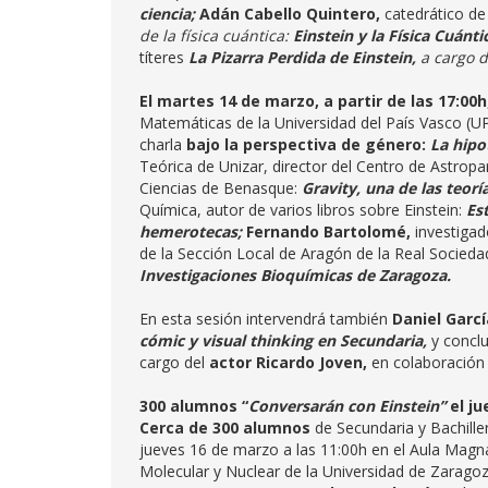
ciencia;
Adán Cabello Quintero,
catedrático de
de la física cuántica:
Einstein y la Física Cuánti
títeres
La Pizarra Perdida de Einstein,
a cargo 
El martes 14 de marzo, a partir de las 17:00h
Matemáticas de la Universidad del País Vasco (UP
charla
bajo la perspectiva de género:
La hipo
Teórica de Unizar, director del Centro de Astropar
Ciencias de Benasque:
Gravity, una de las teor
Química, autor de varios libros sobre Einstein:
Es
hemerotecas;
Fernando Bartolomé,
investigad
de la Sección Local de Aragón de la Real Socieda
Investigaciones Bioquímicas de Zaragoza.
En esta sesión intervendrá también
Daniel Garcí
cómic y visual thinking en Secundaria,
y conclu
cargo del
actor Ricardo Joven,
en colaboración
300 alumnos “
Conversarán con Einstein”
el j
Cerca de 300 alumnos
de Secundaria y Bachiller
jueves 16 de marzo a las 11:00h en el Aula Magna
Molecular y Nuclear de la Universidad de Zaragoza