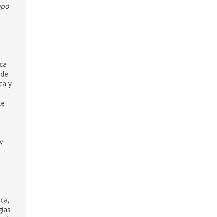
mpo
ica
 de
ca y
te
:
ica,
gías