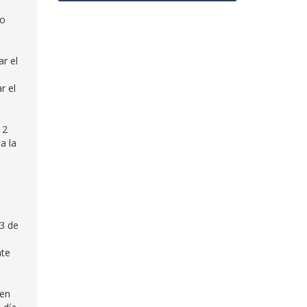
ro
ar el
r el
 2
a la
13 de
nte
 en