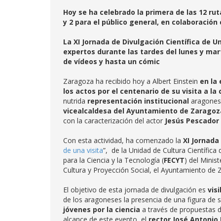
Hoy se ha celebrado la primera de las 12 ru
y 2 para el público general, en colaboració
La XI Jornada de Divulgación Científica de U
expertos durante las tardes del lunes y mar
de vídeos y hasta un cómic
Zaragoza ha recibido hoy a Albert Einstein
en la
los actos por el centenario de su visita a la
nutrida
representación institucional
aragones
vicealcaldesa del Ayuntamiento de Zaragoza
con la caracterización del actor
Jesús Pescador
Con esta actividad, ha comenzado la
XI Jornada
de una visita
”, de la Unidad de Cultura Científica 
para la Ciencia y la Tecnología (
FECYT
) del Minis
Cultura y Proyección Social, el Ayuntamiento de 
El objetivo de esta jornada de divulgación es
visi
de los aragoneses la presencia de una figura de s
jóvenes por la ciencia
a través de propuestas d
alcance de este evento, el
rector José Antonio