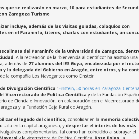
tas que se realizarán en marzo, 10 para estudiantes de Secund
n con Zaragoza Turismo
nizar incluye, además de las visitas guiadas, coloquios con
tes en el Paraninfo, títeres, charlas con estudiantes, un conc
 escalinata del Paraninfo de la Universidad de Zaragoza, dentr
 ciudad.
A la recreación de la “bienvenida al científico” ha asistido una
a, además de
27 alumnos del IES Goya, encabezada por el rector
 y la delegada del Gobierno en Aragón, entre otros, y ha con
de la compañía Los Navegantes como Einstein.
 de Divulgación Científica
“
Einstein, 50 horas en Zaragoza. Centena
del
Vicerrectorado de Política Científica
y de la Fundación Españo
terio de Ciencia e Innovación, en colaboración con el Vicerrectorado d
Zaragoza y la Fundación Caja Rural de Aragón.
bilizar el legado del científico
, consolidar en la
memoria colecti
u talla en la capital aragonesa, y
despertar el interés de los más
ivulgativas complementarias, tal como han coincidido al subrayar el
 Mayoral
y la vicerrectora de Política Científica,
Rosa Bolea
, la