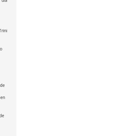
 día
rini
ro
 de
,
en
 de