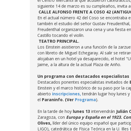
el Centro Mercantil al que acudieron catedráticos
siguiente 14 de marzo es su cumpleaños, invita 
CALLE ALFONSO FRENTE A COSO 42 (ANTIG
En el actual número 42 del Coso se encontraba en
también el estudio del señor Gustav Freudenthal, 
Freudenthal organizaron una cena y una fiesta en
Castillo tocando el violín.
TEATRO PRINCIPAL.
Los Einstein asistieron a una función de la zarz
con libreto de Miguel Echegaray. Al salir se ret
alojaban en un hotel ya desaparecido, el hotel "
Jaime, a la altura de la actual Plaza de Ariño.
Un programa con destacados especialistas
Destacados ponentes especialistas invitados de
Einstein y el marco histórico de su paso por la c
abierto
inscripciones,
tendrán lugar hoy lunes 
el
Paraninfo. (Ver
Programa
).
En la tarde de hoy
lunes 13
intervendrán
Julián
Zaragoza, con
Europa y España en el 1923. Con
Olives,
líder del único equipo español que partic
LIGO), catedrática de Física Teórica en la U. Illes