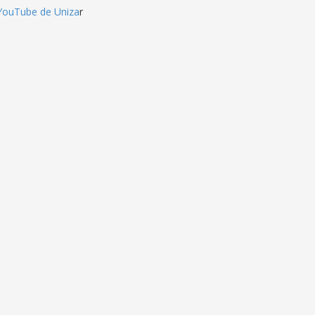
YouTube de Uniza
r