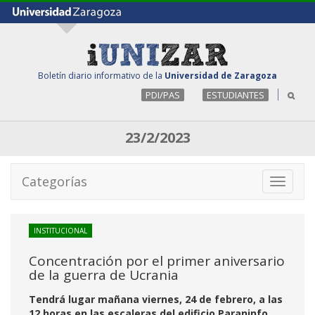
Boletín diario informativo de la
Universidad de Zaragoza
PDI/PAS
ESTUDIANTES
23/2/2023
Categorías
Toggle
navigati
INSTITUCIONAL
Concentración por el primer aniversario
de la guerra de Ucrania
Tendrá lugar mañana viernes, 24 de febrero, a las
12 horas en las escaleras del edificio Paraninfo