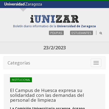
Boletín diario informativo de la
Universidad de Zaragoza
PDI/PAS
ESTUDIANTES
23/2/2023
Categorías
Toggle
navigati
INSTITUCIONAL
El Campus de Huesca expresa su
solidaridad con las demandas del
personal de limpieza
La Comisión Universitaria oscense, órgano