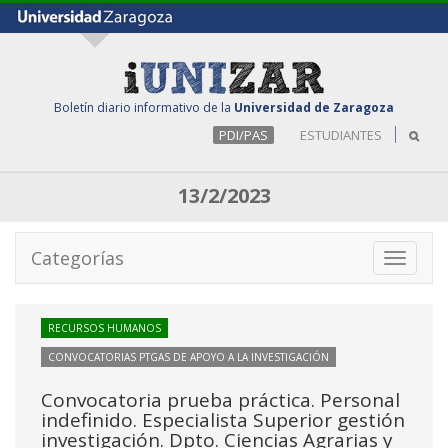
Boletín diario informativo de la
Universidad de Zaragoza
PDI/PAS
ESTUDIANTES
13/2/2023
Categorías
Toggle
navigati
RECURSOS HUMANOS
CONVOCATORIAS PTGAS DE APOYO A LA INVESTIGACIÓN
Convocatoria prueba práctica. Personal
indefinido. Especialista Superior gestión
investigación. Dpto. Ciencias Agrarias y