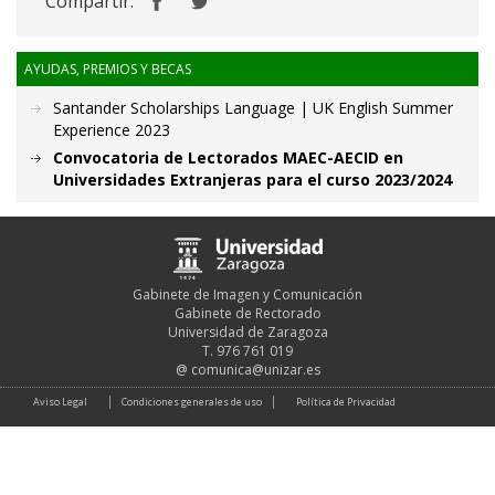
Compartir:
AYUDAS, PREMIOS Y BECAS
Santander Scholarships Language | UK English Summer
Experience 2023
Convocatoria de Lectorados MAEC-AECID en
Universidades Extranjeras para el curso 2023/2024
Gabinete de Imagen y Comunicación
Gabinete de Rectorado
Universidad de Zaragoza
T. 976 761 019
@
comunica@unizar.es
Aviso Legal
Condiciones generales de uso
Política de Privacidad