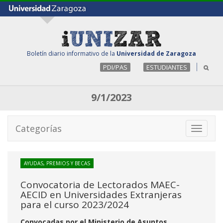
Boletín diario informativo de la
Universidad de Zaragoza
PDI/PAS
ESTUDIANTES
9/1/2023
Categorías
Toggle
navigati
AYUDAS, PREMIOS Y BECAS
Convocatoria de Lectorados MAEC-
AECID en Universidades Extranjeras
para el curso 2023/2024
Convocadas por el Ministerio de Asuntos