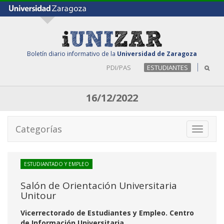
Boletín diario informativo de la
Universidad de Zaragoza
PDI/PAS
ESTUDIANTES
16/12/2022
Categorías
Toggle
navigati
ESTUDIANTADO Y EMPLEO
Salón de Orientación Universitaria
Unitour
Vicerrectorado de Estudiantes y Empleo. Centro
de Información Universitaria.