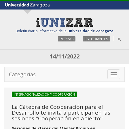
Boletín diario informativo de la
Universidad de Zaragoza
PDI/PAS
ESTUDIANTES
14/11/2022
Categorías
Toggle
navigati
INTERNACIONALIZACIÓN Y COOPERACIÓN
La Cátedra de Cooperación para el
Desarrollo te invita a participar en las
sesiones "Cooperación en abierto"
Sesiones de clases del Máster Propio en