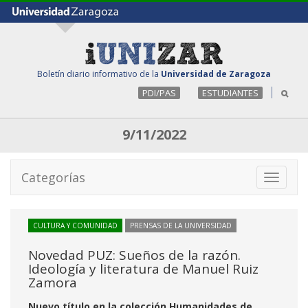
Boletín diario informativo de la
Universidad de Zaragoza
PDI/PAS
ESTUDIANTES
9/11/2022
Categorías
Toggle
navigati
CULTURA Y COMUNIDAD
PRENSAS DE LA UNIVERSIDAD
Novedad PUZ: Sueños de la razón.
Ideología y literatura de Manuel Ruiz
Zamora
Nuevo título en la colección Humanidades de