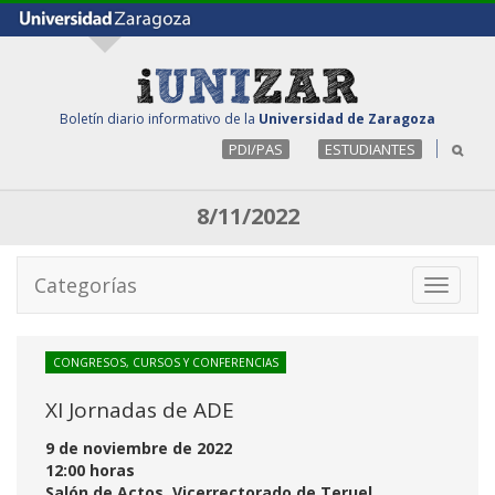
Boletín diario informativo de la
Universidad de Zaragoza
PDI/PAS
ESTUDIANTES
8/11/2022
Categorías
Toggle
navigati
CONGRESOS, CURSOS Y CONFERENCIAS
XI Jornadas de ADE
9 de noviembre de 2022
12:00 horas
Salón de Actos. Vicerrectorado de Teruel