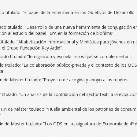
do titulado: “El papel de la enfermería en los Objetivos de Desarrollo
rado titulado: “Desarrollo de una nueva herramienta de conjugación en
ión al estudio del papel FurA en la formación de biofilms”.
titulado: “Alfabetización Informacional y Mediática para jóvenes en r
a el Grupo Fundación Rey Ardid”.
Grado titulado: “Inmigración y escuela: retos que se complementan”.
do titulado: “La colaboración público-privada y el contexto de los ODS
a”.
in de Máster titulado: “Proyecto de acogida y apoyo a las madres
titulado: “Un análisis de la contribución del sector textil a la evolució
o Fin de Máster titulado: “Huella ambiental de los patrones de consu
”.
in de Máster titulado: “Los ODS en la asignatura de Economía de 4º 