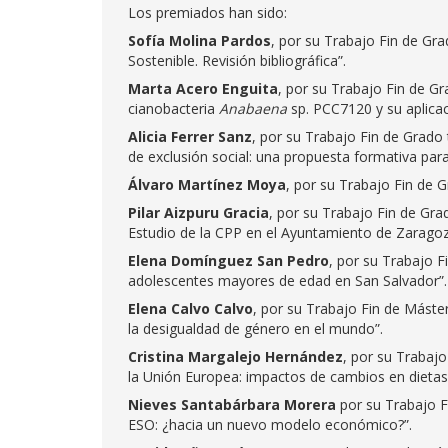
Los premiados han sido:
Sofía Molina Pardos
, por su Trabajo Fin de Gra
Sostenible. Revisión bibliográfica”.
Marta Acero Enguita
, por su Trabajo Fin de G
cianobacteria
Anabaena
sp. PCC7120 y su aplicac
Alicia Ferrer Sanz
, por su Trabajo Fin de Grado 
de exclusión social: una propuesta formativa par
Álvaro Martínez Moya
, por su Trabajo Fin de 
Pilar Aizpuru Gracia
, por su Trabajo Fin de Gra
Estudio de la CPP en el Ayuntamiento de Zaragoz
Elena Domínguez San Pedro
, por su Trabajo F
adolescentes mayores de edad en San Salvador”.
Elena Calvo Calvo
, por su Trabajo Fin de Máster 
la desigualdad de género en el mundo”.
Cristina Margalejo Hernández
, por su Trabaj
la Unión Europea: impactos de cambios en dietas
Nieves Santabárbara
Morera
por su Trabajo F
ESO: ¿hacia un nuevo modelo económico?”.