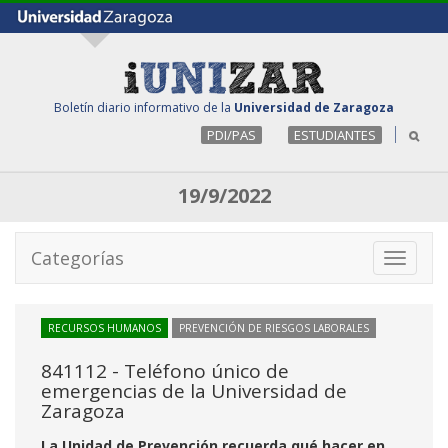
Boletín diario informativo de la
Universidad de Zaragoza
PDI/PAS
ESTUDIANTES
19/9/2022
Categorías
Toggle
navigati
RECURSOS HUMANOS
PREVENCIÓN DE RIESGOS LABORALES
841112 - Teléfono único de
emergencias de la Universidad de
Zaragoza
La Unidad de Prevención recuerda qué hacer en