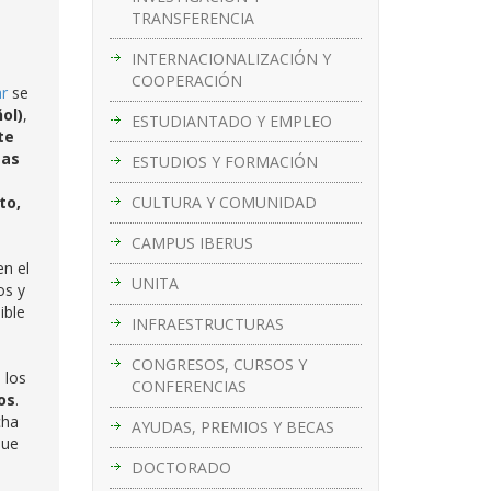
TRANSFERENCIA
INTERNACIONALIZACIÓN Y
COOPERACIÓN
ar
se
ol)
,
ESTUDIANTADO Y EMPLEO
te
mas
ESTUDIOS Y FORMACIÓN
CULTURA Y COMUNIDAD
to,
CAMPUS IBERUS
en el
UNITA
os y
ible
INFRAESTRUCTURAS
CONGRESOS, CURSOS Y
, los
CONFERENCIAS
os
.
cha
AYUDAS, PREMIOS Y BECAS
ue
DOCTORADO