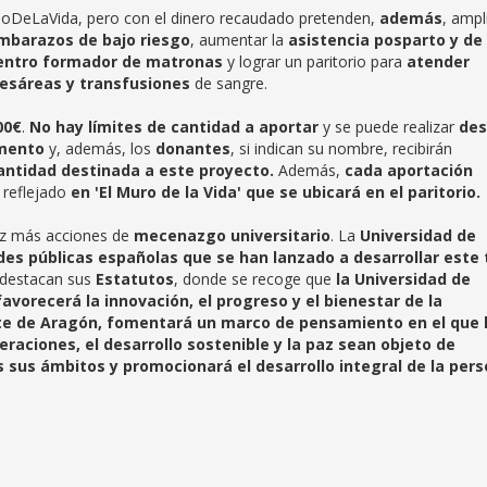
illoDeLaVida, pero con el dinero recaudado pretenden,
además
, ampl
embarazos de bajo riesgo
, aumentar la
asistencia posparto y de
entro formador de matronas
y lograr un paritorio para
atender
cesáreas y transfusiones
de sangre.
00€
.
No hay límites de cantidad a aportar
y se puede realizar
de
omento
y, además, los
donantes
, si indican su nombre, recibirán
cantidad destinada a este proyecto.
Además,
cada aportación
 reflejado
en 'El Muro de la Vida' que se ubicará en el paritorio.
ez más acciones de
mecenazgo universitario
. La
Universidad de
es públicas españolas que se han lanzado a desarrollar este 
o destacan sus
Estatutos
, donde se recoge que
la Universidad de
avorecerá la innovación, el progreso y el bienestar de la
te de Aragón, fomentará un marco de pensamiento en el que 
raciones, el desarrollo sostenible y la paz sean objeto de
s sus ámbitos y promocionará el desarrollo integral de la per