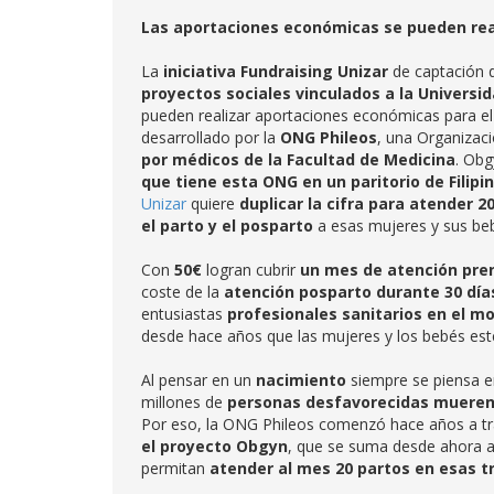
Las aportaciones económicas se pueden real
La
iniciativa Fundraising Unizar
de captación 
proyectos sociales vinculados a la Universi
pueden realizar aportaciones económicas para e
desarrollado por la
ONG Phileos
, una Organizac
por médicos de la Facultad de Medicina
. Obg
que tiene esta ONG en un paritorio de Filipi
Unizar
quiere
duplicar la cifra para atender 2
el parto y el posparto
a esas mujeres y sus be
Con
50€
logran cubrir
un mes de atención pre
coste de la
atención posparto durante 30 día
entusiastas
profesionales sanitarios en el m
desde hace años que las mujeres y los bebés est
Al pensar en un
nacimiento
siempre se piensa 
millones de
personas desfavorecidas mueren
Por eso, la ONG Phileos comenzó hace años a trab
el proyecto Obgyn
, que se suma desde ahora a 
permitan
atender al mes 20 partos en esas t