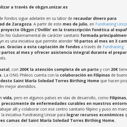
izar a través de obgyn.unizar.es
de fondos sigue adelante en su labor de
recaudar dinero para
dad de Zaragoza
. A partir de este
mes de julio
, en
Fundraising Uniz
l
proyecto Obgyn ('Ovillín' en la transcripción fonética al españ
ión No Gubernamental de carácter sanitario
formada principalmen
yn es una iniciativa que permite atender
10 partos al mes en 3 ca
nas. Gracias
a esta captación de fondos
a través de
Fundraising
0 partos al mes y ofrecer asistencia integral durante el prepar
bés.
natal
, con
200€ la atención completa de un parto
y con
20€
tien
s.
La ONG Phileos cuenta con la
colaboración en Filipinas
de buen
odesto Saint María Soledad Torres Birthing Home
que hacen pos
én mejor atendidos.
en
vida
, pero en algunos países en vías de desarrollo, como
Filipinas
 precozmente de enfermedades curables en nuestros entorn
ajar allí y colaborar con ese centro sanitario filipino y puso en mar
la iniciativa Fundraising Unizar para
lograr recursos económicos
q
res camas del Saint María Soledad Torres Birthing Home.