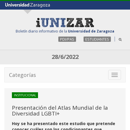
Boletín diario informativo de la
Universidad de Zaragoza
PDI/PAS
ESTUDIANTES
28/6/2022
Categorías
Toggle
navigati
INSTITUCIONAL
Presentación del Atlas Mundial de la
Diversidad LGBTI+
Hoy se ha presentado este estudio que pretende
conocer cuáles son los condicionantes que