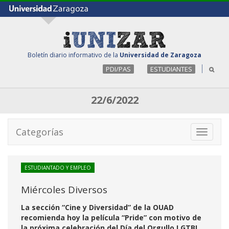
Boletín diario informativo de la
Universidad de Zaragoza
PDI/PAS
ESTUDIANTES
22/6/2022
Categorías
Toggle
navigati
ESTUDIANTADO Y EMPLEO
Miércoles Diversos
La sección “Cine y Diversidad” de la OUAD
recomienda hoy la película “Pride” con motivo de
la próxima celebración del Día del Orgullo LGTBI