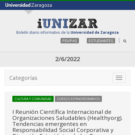
Boletín diario informativo de la
Universidad de Zaragoza
PDI/PAS
ESTUDIANTES
2/6/2022
Categorías
Toggle
navigati
CULTURA Y COMUNIDAD
CURSOS EXTRAORDINARIOS
I Reunión Científica Internacional de
Organizaciones Saludables (Healthyorg).
Tendencias emergentes en
Responsabilidad Social Corporativa y