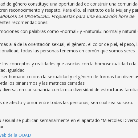
ntidad de género constituye una oportunidad de construir una comunida
ren reconocimiento y respeto. Para ello, el Instituto de la Mujer y par
ABRAZAR LA DIVERSIDAD. Propuestas para una educación libre de
uientes recomendaciones:
 emociones con palabras como «normal» y «natural»: normal y natural 
ás allá de la orientación sexual, el género, el color de piel, el peso, l
nacionalidad, todas las personas tenemos en común que somos seres
re los conceptos y realidades que asocias con la homosexualidad o la
tad, igualdad.
. El ser humano colorea la sexualidad y el género de formas tan diversa
orda los binarismos y las matrices cerradas.
 diversa, en consonancia con la rica diversidad de estructuras familia
s de afecto y amor entre todas las personas, sea cual sea su sexo.
vo sexual se publican semanalmente en el apartado “Miércoles Divers
ar.
web de la OUAD