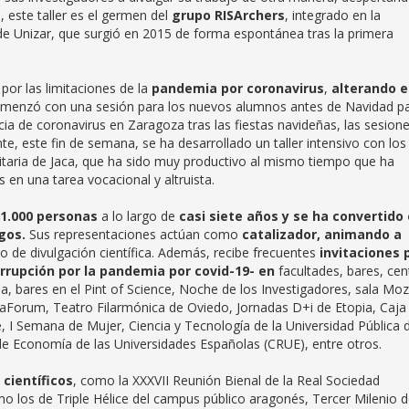
, este taller es el germen del
grupo RISArchers
, integrado en la
de Unizar, que surgió en 2015 de forma espontánea tras la primera
 por las limitaciones de la
pandemia por coronavirus
,
alterando e
omenzó con una sesión para los nuevos alumnos antes de Navidad p
ncia de coronavirus en Zaragoza tras las fiestas navideñas, las sesion
, este fin de semana, se ha desarrollado un taller intensivo con los
itaria de Jaca, que ha sido muy productivo al mismo tiempo que ha
es en una tarea vocacional y altruista.
1.000 personas
a lo largo de
casi siete años y
se ha convertido
gos.
Sus representaciones actúan como
catalizador, animando a
 de divulgación científica. Además, recibe frecuentes
invitaciones 
errupción por la pandemia por covid-19-
en
facultades, bares, cen
ria, bares en el Pint of Science, Noche de los Investigadores, sala Moz
xaForum, Teatro Filarmónica de Oviedo, Jornadas D+i de Etopia, Caja
 I Semana de Mujer, Ciencia y Tecnología de la Universidad Pública 
s de Economía de las Universidades Españolas (CRUE), entre otros.
científicos
, como la XXXVII Reunión Bienal de la Real Sociedad
 los de Triple Hélice del campus público aragonés, Tercer Milenio 