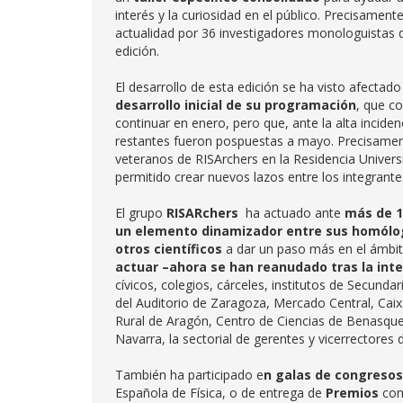
interés y la curiosidad en el público. Precisamente
actualidad por 36 investigadores monologuistas 
edición.
El desarrollo de esta edición se ha visto afectado
desarrollo inicial de su programación
, que c
continuar en enero, pero que, ante la alta incide
restantes fueron pospuestas a mayo. Precisamente
veteranos de RISArchers en la Residencia Univers
permitido crear nuevos lazos entre los integrant
El grupo
RISARchers
ha actuado ante
más de 1
un elemento dinamizador entre sus homólo
otros científicos
a dar un paso más en el ámbito
actuar –ahora se han reanudado tras la int
cívicos, colegios, cárceles, institutos de Secunda
del Auditorio de Zaragoza, Mercado Central, Cai
Rural de Aragón, Centro de Ciencias de Benasque,
Navarra, la sectorial de gerentes y vicerrectore
También ha participado e
n galas de congresos 
Española de Física, o de entrega de
Premios
como