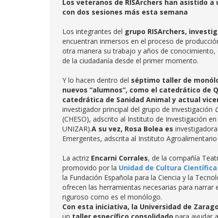
Los veteranos de RISArchers han asistido a u
con dos sesiones más esta semana
Los integrantes del
grupo RISArchers, investi
encuentran inmersos en el proceso de producción 
otra manera su trabajo y años de conocimiento, con
de la ciudadanía desde el primer momento.
Y lo hacen dentro del
séptimo taller de monól
nuevos “alumnos”
, como el
catedrático de Q
catedrática de Sanidad Animal y actual vicer
investigador principal del grupo de investigación
C
(CHESO), adscrito al Instituto de Investigación 
UNIZAR).
A su vez, Rosa Bolea es
investigadora
Emergentes, adscrita al Instituto Agroalimentar
La actriz
Encarni Corrales
, de la compañía Teatr
promovido por la
Unidad de Cultura Científica
la Fundación Española para la Ciencia y la Tecnol
ofrecen las herramientas necesarias para narrar e
riguroso como es el monólogo.
Con esta iniciativa, la Universidad de Zara
un
taller específico consolidado
para ayudar a