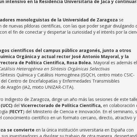
n intensivo en la Residencia Universitaria de Jaca y continua
gadores monologuistas de la Universidad de Zaragoza
se
de nuevas píldoras científicas, con las que poder seguir divulgando 
 el fin de conectar y despertar la curiosidad y el interés por la cien
ogos científicos
del campus público aragonés, junto a otros
uímica Orgánica y actual rector
José Antonio Mayoral, y la
rectora de Política Científica, Rosa Bolea.
Mayoral es además el
atálisis Heterogénea en Síntesis Orgánicas Selectivas
en Síntesis Química y Catálisis Homogénea (ISQCH, centro mixto CSIC-
 del Centro de Encefalopatías y Enfermedades Transmisibles
io de Aragón (IA2, mixto UNIZAR-CITA).
o Indigesto de Zaragoza, dirige un año más las sesiones de este tall
(UCC)
del
Vicerrectorado de Política Científica,
en colaboración 
ogía (
FECYT
) del Ministerio de Ciencia e Innovación. En el seminario, 
l conocimiento científico en un formato cercano, directo, atractivo y
goza se convierte
en la única institución universitaria en España con
 sus investigadores a divulgar su trabajo de otra manera, despertand