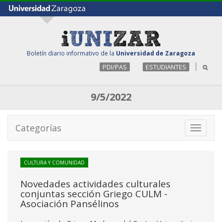
Boletín diario informativo de la
Universidad de Zaragoza
PDI/PAS
ESTUDIANTES
9/5/2022
Categorías
Toggle
navigati
CULTURA Y COMUNIDAD
Novedades actividades culturales
conjuntas sección Griego CULM -
Asociación Pansélinos