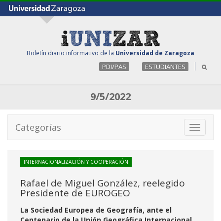
Boletín diario informativo de la
Universidad de Zaragoza
PDI/PAS
ESTUDIANTES
9/5/2022
Categorías
Toggle
navigati
INTERNACIONALIZACIÓN Y COOPERACIÓN
Rafael de Miguel González, reelegido
Presidente de EUROGEO
La Sociedad Europea de Geografía, ante el
Centenario de la Unión Geográfica Internacional