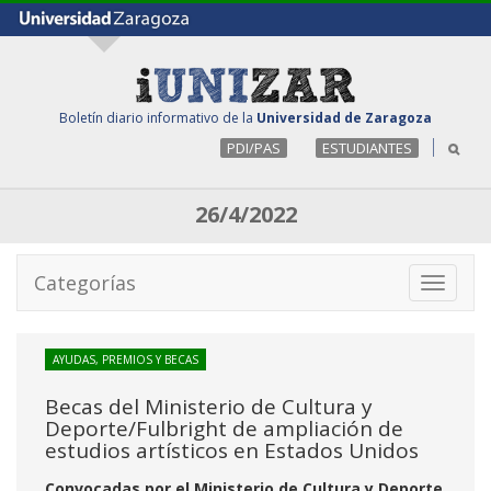
Boletín diario informativo de la
Universidad de Zaragoza
PDI/PAS
ESTUDIANTES
26/4/2022
Categorías
Toggle
navigati
AYUDAS, PREMIOS Y BECAS
Becas del Ministerio de Cultura y
Deporte/Fulbright de ampliación de
estudios artísticos en Estados Unidos
Convocadas por el Ministerio de Cultura y Deporte