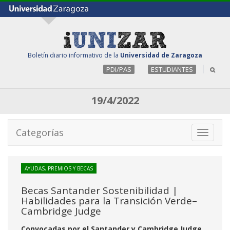
Boletín diario informativo de la
Universidad de Zaragoza
PDI/PAS
ESTUDIANTES
19/4/2022
Categorías
Toggle
navigati
AYUDAS, PREMIOS Y BECAS
Becas Santander Sostenibilidad |
Habilidades para la Transición Verde–
Cambridge Judge
Convocadas por el Santander y Cambridge Judge