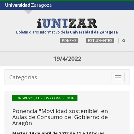
Boletín diario informativo de la
Universidad de Zaragoza
PDI/PAS
ESTUDIANTES
19/4/2022
Categorías
Toggle
navigati
CONGRESOS, CURSOS Y CONFERENCIAS
Ponencia "Movilidad sostenible" en
Aulas de Consumo del Gobierno de
Aragón
Martes 19 de abril de 2022 de 11 a 13 horas.