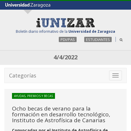
Boletín diario informativo de la
Universidad de Zaragoza
PDI/PAS
ESTUDIANTES
4/4/2022
Categorías
Toggle
navigati
AYUDAS, PREMIOS Y BECAS
Ocho becas de verano para la
formación en desarrollo tecnológico,
Instituto de Astrofísica de Canarias
Convocadas por el Instituto de Astrofísica de