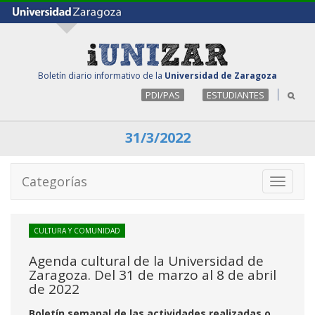
Boletín diario informativo de la
Universidad de Zaragoza
PDI/PAS
ESTUDIANTES
31/3/2022
Categorías
Toggle
navigati
CULTURA Y COMUNIDAD
Agenda cultural de la Universidad de
Zaragoza. Del 31 de marzo al 8 de abril
de 2022
Boletín semanal de las actividades realizadas o