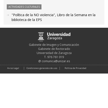
ACTIVIDADES CULTURALES
"Política de la NO violencia", Libro de la Semana en la
biblioteca de la EPS
Gabinete de Imagen y Comunicación
Gabinete de Rectorado
Universidad de Zaragoza
T. 976 761 019
@
comunica@unizar.es
Aviso Legal
Condiciones generales de uso
Política de Privacidad