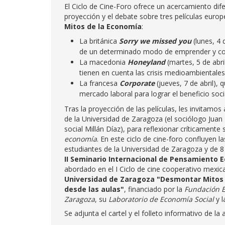
El Ciclo de Cine-Foro ofrece un acercamiento dif
proyección y el debate sobre tres películas euro
Mitos de la Economía
:
La británica
Sorry we missed you
(lunes, 4
de un determinado modo de emprender y co
La macedonia
Honeyland
(martes, 5 de abr
tienen en cuenta las crisis medioambientales
La francesa
Corporate
(jueves, 7 de abril),
mercado laboral para lograr el beneficio soc
Tras la proyección de las películas, les invitamos
de la Universidad de Zaragoza (el sociólogo Juan
social Millán Díaz), para reflexionar críticament
economía
. En este ciclo de cine-foro confluyen 
estudiantes de la Universidad de Zaragoza y de 8 
II Seminario Internacional de Pensamiento E
abordado en el I Ciclo de cine cooperativo mexic
Universidad de Zaragoza "
Desmontar Mitos 
desde las aulas
"
, financiado por la
Fundación E
Zaragoza
, su
Laboratorio de Economía Social
y l
Se adjunta el cartel y el folleto informativo de la a