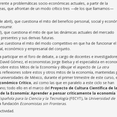
erente a problemáticas socio-económicas actuales, a partir de la
peas, que afrontan de un modo crítico tres
—
de los que llamamos
—
 de abril), que cuestiona el mito del beneficio personal, social y econ
nsumir.
il), que cuestiona el mito de que las dinámicas actuales del mercado
 presentes y sus derivas futuras.
 que cuestiona el mito del modo competitivo en que ha de funcionar el
ial, económico y empresarial del conjunto.
 a participar en el foro de debate, a cargo de docentes e investigador
 David Gómez, el economistas Jorge Bielsa y el especialista en econ
e sobre estos Mitos de la Economía y dibujar el aspecto de
La otra
las reflexiones sobre estos y otros mitos de la economía, mantenidas 
universidades de México, durante el primer trimestre de este curso, e
conómico Crítico
, así como las que en paralelo a este ciclo se han
ano
;
todo ello en el marco del
Proyecto de Cultura Científica de l
de la Economía: Aprender a pensar críticamente la economía
spañola para la Ciencia y la Tecnología
(FECYT), la
Universidad de
a fundación
Economistas sin Fronteras
.
ctividad.