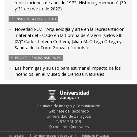
movilizaciones de abril de 1972, Historia y memoria" (30
y 31 de marzo de 2022)
PRENSAS DE LA UNIVERSIDAD
Novedad PUZ: "Arqueología y arte en la representación
material del Estado en la Corona de Aragón (siglos XIII-
XV)" Carlos Laliena Corbera, Julián M. Ortega Ortega y
Sandra de la Torre Gonzalo (coords.)
MUSEO DE CIENCIAS NATURALES
Las hormigas y su uso para estimar el impacto de los
incendios, en el Museo de Ciencias Naturales
Gabinete de Imagen y Comunicación
Gabinete de Rectorado
Universidad de Zaragoza
T. 976 761 019
@
comunica@unizar.es
Aviso Legal
Condiciones generales de uso
Política de Privacidad