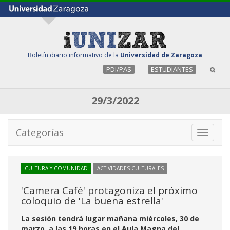
Boletín diario informativo de la
Universidad de Zaragoza
PDI/PAS
ESTUDIANTES
29/3/2022
Categorías
Toggle
navigati
CULTURA Y COMUNIDAD
ACTIVIDADES CULTURALES
'Camera Café' protagoniza el próximo
coloquio de 'La buena estrella'
La sesión tendrá lugar mañana miércoles, 30 de
marzo, a las 19 horas en el Aula Magna del