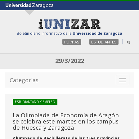
Boletín diario informativo de la
Universidad de Zaragoza
PDI/PAS
ESTUDIANTES
29/3/2022
Categorías
Toggle
navigati
ESTUDIANTADO Y EMPLEO
La Olimpiada de Economía de Aragón
se celebra este martes en los campus
de Huesca y Zaragoza
Alumnado de Bachillerato de las tres provincias