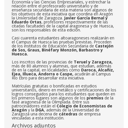
Economía y las Ciencias Empresariales, y estrechar la
relación entre el profesorado universitario y de
enseñanza secundaria de esta materia son algunos de
los objetivos de esta iniciativa que coordina en Aragón
la Universidad de Zaragoza.
Javier García Bernal
y
Eduardo Ortas
, profesores respectivamente de las
citadas facultades de la capital aragonesa y de Huesca,
son los responsables de esta edición.
Casi cuarenta estudiantes altoaragoneses realizarán en
el Campus de Huesca las pruebas previstas. Proceden
de los institutos de Educación Secundaria de
Castejón
de Sos,
Graus, Binéfar
y
Monzón, Barbastro
y
Huesca.
Los inscritos de las provincias de
Teruel y Zaragoza,
más de 80 alumnos y alumnas, que estudian, además
de en la capital, en localidades como
Daroca, Alcañiz,
Ejea, Illueca, Andorra
o
Caspe,
acudirán al Campus
Río Ebro para desarrollar esta iniciativa.
Matrículas gratuitas o bonificadas en estudios
universitarios, dinero en metálico y certificaciones de los
logros conseguidos para los estudiantes que queden en
los primeros lugares son algunos de los
premios
de la
fase aragonesa de la Olimpiada. Entre sus
patrocinadores están el
Colegio de Economistas de
Aragón
y la
DGA
, además de la Universidad de
Zaragoza una decena de
cátedras
de empresa
vinculadas a esta institución.
Archivos adjuntos