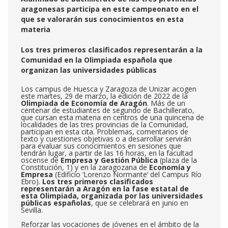
aragonesas participa en este campeonato en el
que se valorarán sus conocimientos en esta
materia
Los tres primeros clasificados representarán a la
Comunidad en la Olimpiada española que
organizan las universidades públicas
Los campus de Huesca y Zaragoza de Unizar acogen
este martes, 29 de marzo, la edición de 2022 de la
Olimpiada de Economía de Aragón
. Más de un
centenar de estudiantes de segundo de Bachillerato,
que cursan esta materia en centros de una quincena de
localidades de las tres provincias de la Comunidad,
participan en esta cita. Problemas, comentarios de
texto y cuestiones objetivas o a desarrollar servirán
para evaluar sus conocimientos en sesiones que
tendrán lugar, a partir de las 16 horas, en la facultad
oscense de
Empresa y Gestión Pública
(plaza de la
Constitución, 1) y en la zaragozana de
Economía y
Empresa
(Edificio ‘Lorenzo Normante’ del Campus Río
Ebro).
Los tres primeros clasificados
representarán a
Aragón
en la
fase estatal de
esta
Olimpiada, organiza
da por
las universidades
públicas
españolas
, que se celebrará en junio en
Sevilla.
Reforzar las vocaciones de jóvenes en el ámbito de la