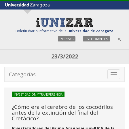
Boletín diario informativo de la
Universidad de Zaragoza
PDI/PAS
ESTUDIANTES
23/3/2022
Categorías
Toggle
navigati
INVESTIGACIÓN Y TRANSFERENCIA
¿Cómo era el cerebro de los cocodrilos
antes de la extinción del final del
Cretácico?
Investigadores del Grupo Aragosaurus-IUCA de la