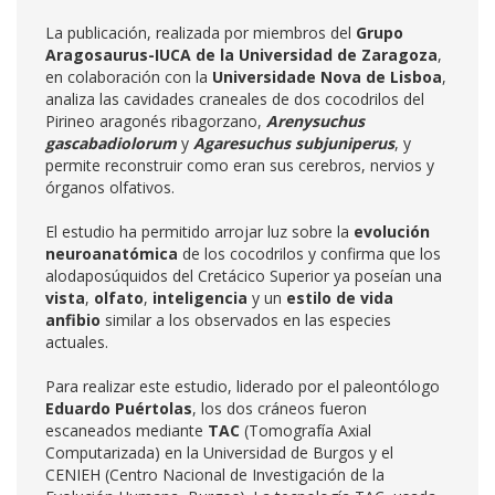
La publicación, realizada por miembros del
Grupo
Aragosaurus-IUCA de la Universidad de Zaragoza
,
en colaboración con la
Universidade Nova de Lisboa
,
analiza las cavidades craneales de dos cocodrilos del
Pirineo aragonés ribagorzano,
Arenysuchus
gascabadiolorum
y
Agaresuchus subjuniperus
, y
permite reconstruir como eran sus cerebros, nervios y
órganos olfativos.
El estudio ha permitido arrojar luz sobre la
evolución
neuroanatómica
de los cocodrilos y confirma que los
alodaposúquidos del Cretácico Superior ya poseían una
vista
,
olfato
,
inteligencia
y un
estilo de vida
anfibio
similar a los observados en las especies
actuales.
Para realizar este estudio, liderado por el paleontólogo
Eduardo Puértolas
, los dos cráneos fueron
escaneados mediante
TAC
(Tomografía Axial
Computarizada) en la Universidad de Burgos y el
CENIEH (Centro Nacional de Investigación de la