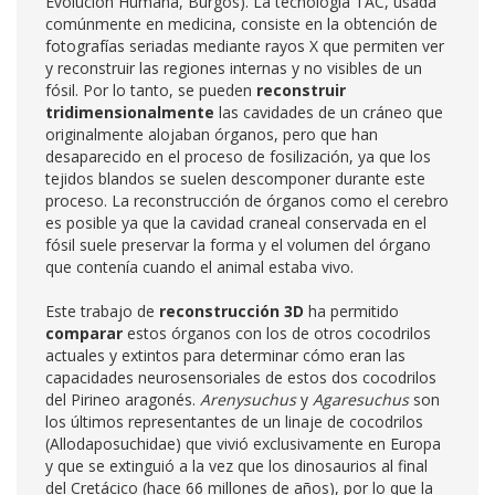
Evolución Humana, Burgos). La tecnología TAC, usada
comúnmente en medicina, consiste en la obtención de
fotografías seriadas mediante rayos X que permiten ver
y reconstruir las regiones internas y no visibles de un
fósil. Por lo tanto, se pueden
reconstruir
tridimensionalmente
las cavidades de un cráneo que
originalmente alojaban órganos, pero que han
desaparecido en el proceso de fosilización, ya que los
tejidos blandos se suelen descomponer durante este
proceso. La reconstrucción de órganos como el cerebro
es posible ya que la cavidad craneal conservada en el
fósil suele preservar la forma y el volumen del órgano
que contenía cuando el animal estaba vivo.
Este trabajo de
reconstrucción 3D
ha permitido
comparar
estos órganos con los de otros cocodrilos
actuales y extintos para determinar cómo eran las
capacidades neurosensoriales de estos dos cocodrilos
del Pirineo aragonés.
Arenysuchus
y
Agaresuchus
son
los últimos representantes de un linaje de cocodrilos
(Allodaposuchidae) que vivió exclusivamente en Europa
y que se extinguió a la vez que los dinosaurios al final
del Cretácico (hace 66 millones de años), por lo que la