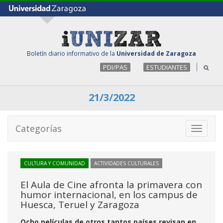
Boletín diario informativo de la
Universidad de Zaragoza
PDI/PAS
ESTUDIANTES
21/3/2022
Categorías
Toggle
navigati
CULTURA Y COMUNIDAD
ACTIVIDADES CULTURALES
El Aula de Cine afronta la primavera con
humor internacional, en los campus de
Huesca, Teruel y Zaragoza
Ocho películas de otros tantos países revisan en