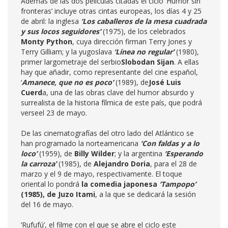
Además de las dos películas citadas el ciclo ‘Humor sin
fronteras’ incluye otras cintas europeas, los días 4 y 25
de abril: la inglesa
‘Los caballeros de la mesa cuadrada
y sus locos seguidores’
(1975), de los celebrados
Monty Python
, cuya dirección firman Terry Jones y
Terry Gilliam; y la yugoslava
‘Línea no regular’
(1980),
primer largometraje del serbio
Slobodan Sijan
. A ellas
hay que añadir, como representante del cine español,
‘
Amanece, que no es poco’
(1989), de
José Luis
Cuerd
a, una de las obras clave del humor absurdo y
surrealista de la historia fílmica de este país, que podrá
verseel 23 de mayo.
De las cinematografías del otro lado del Atlántico se
han programado la norteamericana
‘Con faldas y a lo
loco
’
(1959), de
Billy Wilder
; y la argentina
‘Esperando
la carroza’
(1985), de
Alejandro Doria
, para el 28 de
marzo y el 9 de mayo, respectivamente. El toque
oriental lo pondrá
la
comedia
japonesa
‘Tampopo’
(1985),
de Juzo Itami
, a la que se dedicará la sesión
del 16 de mayo.
‘Rufufú’, el filme con el que se abre el ciclo este