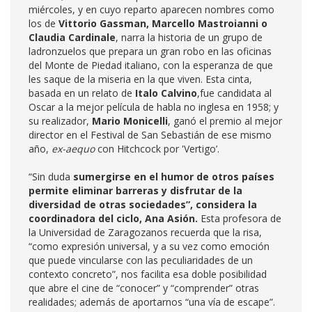
miércoles, y en cuyo reparto aparecen nombres como
los de
Vittorio Gassman, Marcello Mastroianni
o
Claudia Cardinale
, narra la historia de un grupo de
ladronzuelos que prepara un gran robo en las oficinas
del Monte de Piedad italiano, con la esperanza de que
les saque de la miseria en la que viven. Esta cinta,
basada en un relato de
Italo Calvino
,fue candidata al
Oscar a la mejor película de habla no inglesa en 1958; y
su realizador,
Mario Monicelli
, ganó el premio al mejor
director en el Festival de San Sebastián de ese mismo
año,
ex-aequo
con Hitchcock por 'Vertigo’.
“Sin duda
s
umergirse en el humor de otr
o
s
países
permite eliminar barreras y disfrutar de la
diversidad de otras sociedades”,
considera la
coordinadora del ciclo, Ana Asión.
Esta profesora de
la Universidad de Zaragozanos recuerda que la risa,
“como expresión universal, y a su vez como emoción
que puede vincularse con las peculiaridades de un
contexto concreto”, nos facilita esa doble posibilidad
que abre el cine de “conocer” y “comprender” otras
realidades; además de aportarnos “una vía de escape”.