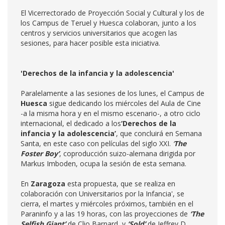
El Vicerrectorado de Proyección Social y Cultural y los de
los Campus de Teruel y Huesca colaboran, junto a los
centros y servicios universitarios que acogen las
sesiones, para hacer posible esta iniciativa.
'Derechos de la infancia y la adolescencia'
Paralelamente a las sesiones de los lunes, el Campus de
Huesca
sigue dedicando los miércoles del Aula de Cine
-a la misma hora y en el mismo escenario-, a otro ciclo
internacional, el dedicado a los
‘Derechos de la
infancia y la adolescencia’
, que concluirá en Semana
Santa, en este caso con películas del siglo XXI.
‘
The
Foster Boy’
, coproducción suizo-alemana dirigida por
Markus Imboden, ocupa la sesión de esta semana.
En
Zaragoza
esta propuesta, que se realiza en
colaboración con Universitarios por la Infancia', se
cierra, el martes y miércoles próximos, también en el
Paraninfo y a las 19 horas, con las proyecciones de
‘
The
Selfish Giant’
,
de Clio Barnard, y
‘
Sold’
,
de Jeffrey D.