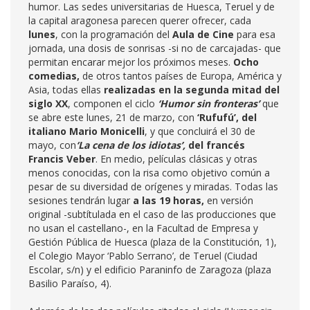
humor. Las sedes universitarias de Huesca, Teruel y de
la capital aragonesa parecen querer ofrecer, cada
lunes
, con la programación del
Aula de Cine
para esa
jornada, una dosis de sonrisas -si no de carcajadas- que
permitan encarar mejor los próximos meses.
Ocho
comedias,
de otros tantos países de Europa, América y
Asia, todas ellas
realizadas en la segunda mitad del
siglo XX
, componen el ciclo
‘Humor sin fronteras’
que
se abre este lunes, 21 de marzo, con
‘Rufufú
’
, de
l
italiano
Mario Monicelli
, y que concluirá el 30 de
mayo, con
‘La cena de los idiotas’,
del francés
Francis Veber
. En medio, películas clásicas y otras
menos conocidas, con la risa como objetivo común a
pesar de su diversidad de orígenes y miradas. Todas las
sesiones tendrán lugar
a las 19 horas,
en versión
original -subtítulada en el caso de las producciones que
no usan el castellano-, en la Facultad de Empresa y
Gestión Pública de Huesca (plaza de la Constitución, 1),
el Colegio Mayor ‘Pablo Serrano’, de Teruel (Ciudad
Escolar, s/n) y el edificio Paraninfo de Zaragoza (plaza
Basilio Paraíso, 4).