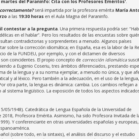
 martes del Paraninfo: Cita con los Profesores Eméritos'
.
r correctamente?
será impartida por la profesora emérita
María Ant
arzo
a las
19:30 horas
en el Aula Magna del Paraninfo.
il contestar a la pregunta
. Una primera respuesta podría ser: “Hab
licas en el hablar”. Pero los resultados de las encuestas sobre quié
esultan contradictorias y sorprendentes a menudo. Algunos países
ar sobre la corrección idiomática; en España, esa es la labor de la R
cio de la FUNDEU, por ejemplo, y con el dictamen de diversos
 son coincidentes. El propio concepto de
corrección idiomática
susci
guiendo a Eugenio Coseriu, tres ámbitos diferenciados, prestando espe
tema de la lengua y a su norma ejemplar, a menudo no única, y que af
cal y al léxico. Pero también a la adecuación, en el uso de la lengua,
r otra parte, la lengua es dinámica: cambia. Los cambios reflejan a
al sistema lingüístico. La exposición de todos los aspectos indicado
5/05/1948). Catedrática de Lengua Española de la Universidad de
e 2018, Profesora Emérita. Asimismo, ha sido Profesora Invitada de l
1999). Y conferenciante en otras universidades españolas y europeas,
Hispanoamérica.
ñol (sobre todo, en la sintaxis), el análisis del discurso y el estudio