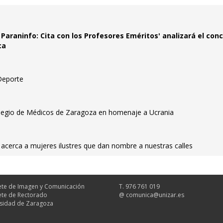
l Paraninfo: Cita con los Profesores Eméritos' analizará el con
ca
Deporte
olegio de Médicos de Zaragoza en homenaje a Ucrania
te acerca a mujeres ilustres que dan nombre a nuestras calles
te de Imagen y Comunicación
T. 976 761 019
te de Rectorado
@
comunica@unizar.es
sidad de Zaragoza