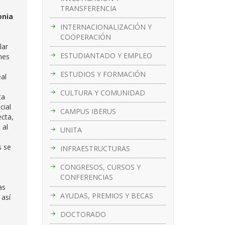
TRANSFERENCIA
onia
INTERNACIONALIZACIÓN Y
COOPERACIÓN
lar
ESTUDIANTADO Y EMPLEO
nes
ESTUDIOS Y FORMACIÓN
eal
CULTURA Y COMUNIDAD
ta
cial
CAMPUS IBERUS
ecta,
 al
UNITA
s se
INFRAESTRUCTURAS
CONGRESOS, CURSOS Y
CONFERENCIAS
as
AYUDAS, PREMIOS Y BECAS
 así
DOCTORADO