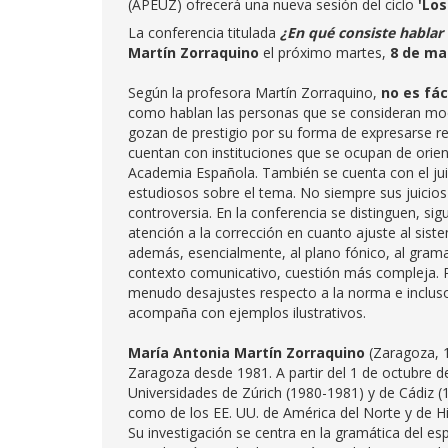
(APEUZ) ofrecerá una nueva sesión del ciclo
'Los
La conferencia titulada
¿En qué consiste habla
Martín Zorraquino
el próximo martes,
8 de m
Según la profesora Martín Zorraquino,
no es fác
como hablan las personas que se consideran modé
gozan de prestigio por su forma de expresarse r
cuentan con instituciones que se ocupan de orient
Academia Española. También se cuenta con el jui
estudiosos sobre el tema. No siempre sus juicios
controversia. En la conferencia se distinguen, si
atención a la corrección en cuanto ajuste al sis
además, esencialmente, al plano fónico, al gramati
contexto comunicativo, cuestión más compleja. Po
menudo desajustes respecto a la norma e incluso 
acompaña con ejemplos ilustrativos.
María Antonia Martín Zorraquino
(Zaragoza, 1
Zaragoza desde 1981. A partir del 1 de octubre d
Universidades de Zúrich (1980-1981) y de Cádiz (
como de los EE. UU. de América del Norte y de 
Su investigación se centra en la gramática del espa