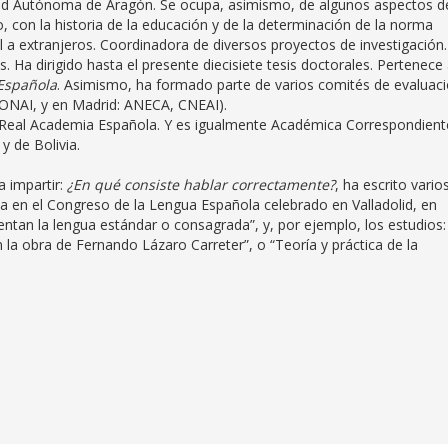
idad Autónoma de Aragón. Se ocupa, asimismo, de algunos aspectos d
do, con la historia de la educación y de la determinación de la norma
l a extranjeros. Coordinadora de diversos proyectos de investigación.
 Ha dirigido hasta el presente diecisiete tesis doctorales. Pertenece 
 Española
. Asimismo, ha formado parte de varios comités de evaluac
 CONAI, y en Madrid: ANECA, CNEAI).
 Real Academia Española. Y es igualmente Académica Correspondient
 de Bolivia.
a impartir:
¿En qué consiste hablar correctamente?
, ha escrito vario
ia en el Congreso de la Lengua Española celebrado en Valladolid, en
entan la lengua estándar o consagrada”, y, por ejemplo, los estudios:
la obra de Fernando Lázaro Carreter”, o “Teoría y práctica de la