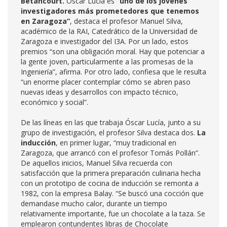
Betancourt.
Óscar Lucía es
“uno de los jóvenes
investigadores más prometedores que tenemos
en Zaragoza”
, destaca el profesor Manuel Silva,
académico de la RAI, Catedrático de la Universidad de
Zaragoza e investigador del I3A. Por un lado, estos
premios “son una obligación moral. Hay que potenciar a
la gente joven, particularmente a las promesas de la
Ingeniería”, afirma. Por otro lado, confiesa que le resulta
“un enorme placer contemplar cómo se abren paso
nuevas ideas y desarrollos con impacto técnico,
económico y social”.
De las líneas en las que trabaja Óscar Lucía, junto a su
grupo de investigación, el profesor Silva destaca dos.
La
inducción
, en primer lugar, “muy tradicional en
Zaragoza, que arrancó con el profesor Tomás Pollán”.
De aquellos inicios, Manuel Silva recuerda con
satisfacción que la primera preparación culinaria hecha
con un prototipo de cocina de inducción se remonta a
1982, con la empresa Balay. “Se buscó una cocción que
demandase mucho calor, durante un tiempo
relativamente importante, fue un chocolate a la taza. Se
emplearon contundentes libras de Chocolate