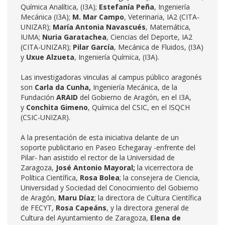
Química Analítica, (I3A);
Estefanía Peña
, Ingeniería
Mecánica (I3A);
M. Mar Campo
, Veterinaria, IA2 (CITA-
UNIZAR);
María Antonia Navascués
, Matemática,
IUMA;
Nuria Garatachea
, Ciencias del Deporte, IA2
(CITA-UNIZAR);
Pilar García
, Mecánica de Fluidos, (I3A)
y
Uxue Alzueta
, Ingeniería Química, (I3A).
Las investigadoras vinculas al campus público aragonés
son
Carla da Cunha,
Ingeniería Mecánica, de la
Fundación
ARAID
del Gobierno de Aragón, en el I3A,
y
Conchita Gimeno
, Química del CSIC, en el ISQCH
(CSIC-UNIZAR).
A la presentación de esta iniciativa delante de un
soporte publicitario en Paseo Echegaray -enfrente del
Pilar- han asistido el rector de la Universidad de
Zaragoza,
José Antonio Mayoral;
la vicerrectora de
Política Científica,
Rosa Bolea
; la consejera de Ciencia,
Universidad y Sociedad del Conocimiento del Gobierno
de Aragón,
Maru Díaz
; la directora de Cultura Científica
de FECYT,
Rosa Capeáns
, y la directora general de
Cultura del Ayuntamiento de Zaragoza,
Elena de