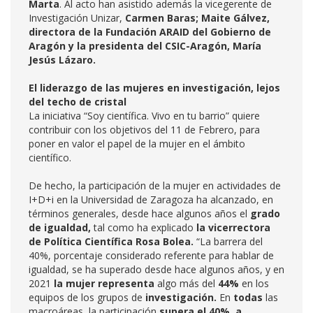
Marta
. Al acto han asistido además la vicegerente de
Investigación Unizar,
Carmen Baras; Maite Gálvez,
directora de la Fundación ARAID del Gobierno de
Aragón y la presidenta del CSIC-Aragón, María
Jesús Lázaro.
El liderazgo de las mujeres en investigación, lejos
del techo de cristal
La iniciativa “Soy científica. Vivo en tu barrio” quiere
contribuir con los objetivos del 11 de Febrero, para
poner en valor el papel de la mujer en el ámbito
científico.
De hecho, la participación de la mujer en actividades de
I+D+i en la Universidad de Zaragoza ha alcanzado, en
términos generales, desde hace algunos años el
grado
de igualdad,
tal como ha explicado
la vicerrectora
de Política Científica Rosa Bolea.
“La barrera del
40%, porcentaje considerado referente para hablar de
igualdad, se ha superado desde hace algunos años, y en
2021
la mujer representa
algo más del
44%
en los
equipos de los grupos de
investigación.
En
todas
las
macroáreas, la participación
supera el 40%,
a