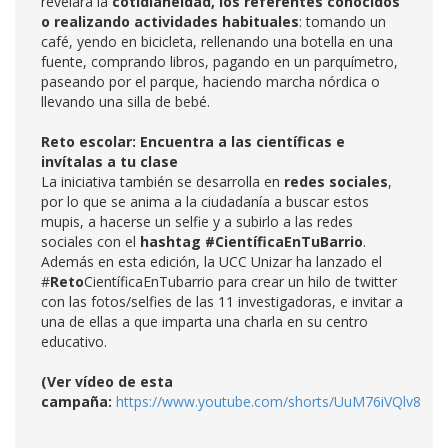
revelara la
cotidianeidad, los referentes conocidos
o realizando actividades habituales
: tomando un
café, yendo en bicicleta, rellenando una botella en una
fuente, comprando libros, pagando en un parquímetro,
paseando por el parque, haciendo marcha nórdica o
llevando una silla de bebé.
Reto escolar: Encuentra a las científicas e
invítalas a tu clase
La iniciativa también se desarrolla en
redes sociales
,
por lo que se anima a la ciudadanía a buscar estos
mupis, a hacerse un selfie y a subirlo a las redes
sociales con el
hashtag #CientíficaEnTuBarrio
.
Además en esta edición, la UCC Unizar ha lanzado el
#
Reto
CientíficaEnTubarrio para crear un hilo de twitter
con las fotos/selfies de las 11 investigadoras, e invitar a
una de ellas a que imparta una charla en su centro
educativo.
(Ver vídeo de esta
campaña:
https://www.youtube.com/shorts/UuM76iVQlv8