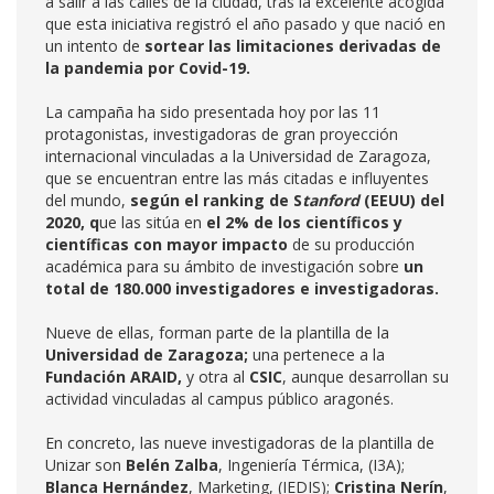
a salir a las calles de la ciudad, tras la excelente acogida
que esta iniciativa registró el año pasado y que nació en
un intento de
sortear las limitaciones derivadas de
la pandemia por Covid-19.
La campaña ha sido presentada hoy por las 11
protagonistas, investigadoras de gran proyección
internacional vinculadas a la Universidad de Zaragoza,
que se encuentran entre las más citadas e influyentes
del mundo,
según el
ranking de S
tanford
(EEUU)
del
2020,
q
ue las sitúa en
el 2% de los científicos y
científicas con mayor impacto
de su producción
académica para su ámbito de investigación sobre
un
total de 180.000 investigadores e investigadoras.
Nueve de ellas, forman parte de la plantilla de la
Universidad de Zaragoza;
una pertenece a la
Fundación ARAID,
y otra al
CSIC
, aunque desarrollan su
actividad vinculadas al campus público aragonés.
En concreto, las nueve investigadoras de la plantilla de
Unizar son
Belén Zalba
, Ingeniería Térmica, (I3A);
Blanca Hernández
, Marketing, (IEDIS);
Cristina Nerín
,