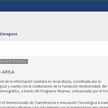
 Zaragoza
VACIÓN TECNOLÓGICA
o ARISA
Red de la Información Sanitaria en Acuicultura), coordinado por la
goza y cuenta con la colaboración de la Fundación Biodiversidad, del
o Demográfico, a través del Programa Pleamar, cofinanciado por el F
or el Vicerrectorado de Transferencia e Innovación Tecnológica a trav
l programa Pleamar y ha sido liderado por la investigadora Ana Muni