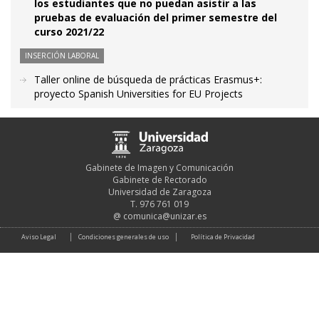
los estudiantes que no puedan asistir a las
pruebas de evaluación del primer semestre del
curso 2021/22
INSERCIÓN LABORAL
Taller online de búsqueda de prácticas Erasmus+:
proyecto Spanish Universities for EU Projects
Gabinete de Imagen y Comunicación
Gabinete de Rectorado
Universidad de Zaragoza
T. 976 761 019
@
comunica@unizar.es
Aviso Legal
Condiciones generales de uso
Política de Privacidad