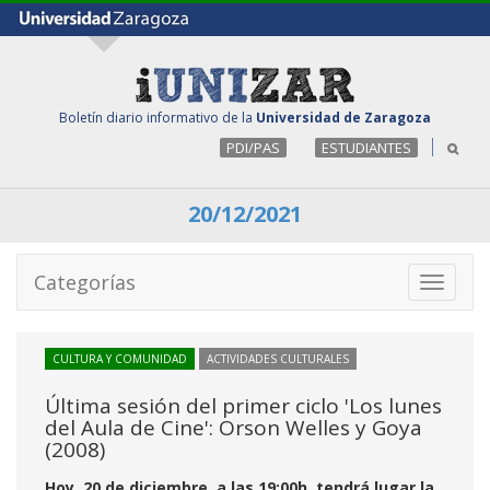
Boletín diario informativo de la
Universidad de Zaragoza
PDI/PAS
ESTUDIANTES
20/12/2021
Categorías
Toggle
navigati
CULTURA Y COMUNIDAD
ACTIVIDADES CULTURALES
Última sesión del primer ciclo 'Los lunes
del Aula de Cine': Orson Welles y Goya
(2008)
Hoy, 20 de diciembre, a las 19:00h, tendrá lugar la