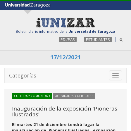
Boletín diario informativo de la
Universidad de Zaragoza
PDI/PAS
ESTUDIANTES
17/12/2021
Categorías
Toggle
navigati
CULTURA Y COMUNIDAD
ACTIVIDADES CULTURALES
Inauguración de la exposición 'Pioneras
Ilustradas'
El martes 21 de diciembre tendrá lugar la
inauguración de 'Pioneras Ilustradas', exposición