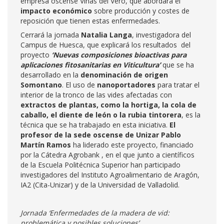
empresa oscense Viñas del Vero, que abordará el
impacto económico
sobre producción y costes de
reposición que tienen estas enfermedades.
Cerrará la jornada
Natalia Langa
, investigadora del
Campus de Huesca, que explicará los resultados del
proyecto
‘Nuevas composiciones bioactivas para
aplicaciones fitosanitarias en Viticultura’
que se ha
desarrollado en la
denominación de origen
Somontano
. El uso de
nanoportadores
para tratar el
interior de la tronco de las vides afectadas con
extractos de plantas, como la hortiga, la cola de
caballo, el diente de león o la rubia tintorera
, es la
técnica que se ha trabajado en esta iniciativa.
El
profesor de la sede oscense de Unizar Pablo
Martín Ramos
ha liderado este proyecto, financiado
por la Cátedra Agrobank , en el que junto a científicos
de la Escuela Politécnica Superior han participado
investigadores del Instituto Agroalimentario de Aragón,
IA2 (Cita-Unizar) y de la Universidad de Valladolid.
Jornada
‘Enfermedades de la madera de vid:
problemática y posibles soluciones’