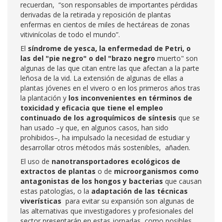
recuerdan, “son responsables de importantes pérdidas
derivadas de la retirada y reposición de plantas
enfermas en cientos de miles de hectáreas de zonas
vitivinícolas de todo el mundo”.
El
síndrome de yesca, la enfermedad de Petri, o
las del "pie negro" o del "brazo negro
muerto" son
algunas de las que citan entre las que afectan a la parte
leñosa de la vid. La extensión de algunas de ellas a
plantas jóvenes en el vivero o en los primeros años tras
la plantación y
los inconvenientes en términos de
toxicidad y eficacia
que tiene el empleo
continuado de los agroquímicos de síntesis
que se
han usado –y que, en algunos casos, han sido
prohibidos–, ha impulsado la necesidad de estudiar y
desarrollar otros métodos más sostenibles, añaden.
El uso de
nanotransportadores ecológicos de
extractos de plantas
o de
microorganismos como
antagonistas de los hongos y bacterias
que causan
estas patologías, o la
adaptación de las técnicas
viverísticas
para evitar su expansión son algunas de
las alternativas que investigadores y profesionales del
sector presentarán en estas jornadas, como posibles