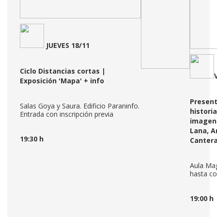
JUEVES 18/11
Ciclo Distancias cortas |
Exposición 'Mapa'
+ info
Present
Salas Goya y Saura. Edificio Paraninfo.
historia
Entrada con inscripción previa
imagen'
Lana, A
19:30 h
Canter
Aula Mag
hasta c
19:00 h