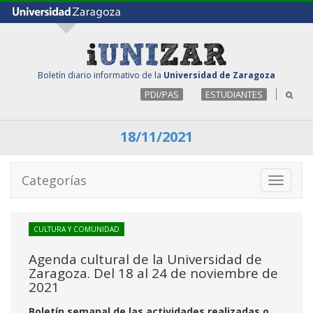
Boletín diario informativo de la
Universidad de Zaragoza
PDI/PAS
ESTUDIANTES
18/11/2021
Categorías
Toggle
navigati
CULTURA Y COMUNIDAD
Agenda cultural de la Universidad de
Zaragoza. Del 18 al 24 de noviembre de
2021
Boletín semanal de las actividades realizadas o