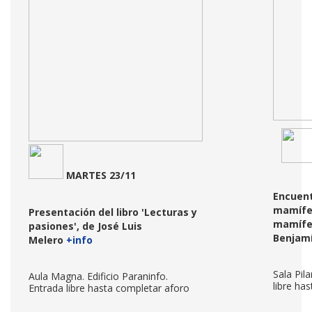
MARTES 23/11
Encuent
mamífer
Presentación del libro 'Lecturas y
mamífer
pasiones', de José Luis
Benjam
Melero
+info
Sala Pila
Aula Magna. Edificio Paraninfo.
libre ha
Entrada libre hasta completar aforo